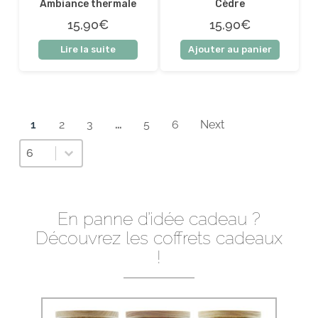
Ambiance thermale
Cèdre
15,90€
15,90€
Lire la suite
Ajouter au panier
1
2
3
…
5
6
Next
Sélectionnez un nombre par page
Sélectionnez un nombre par page
6
En panne d’idée cadeau ?
Découvrez les coffrets cadeaux
!