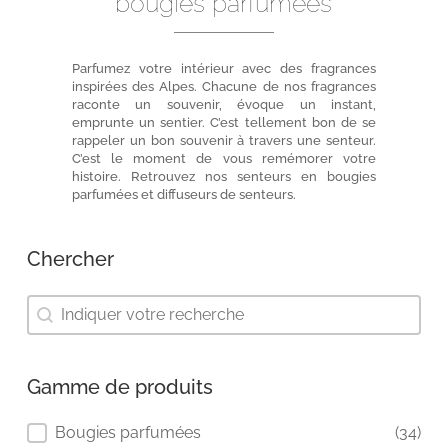
bougies parfumées
Parfumez votre intérieur avec des fragrances
inspirées des Alpes. Chacune de nos fragrances
raconte un souvenir, évoque un instant,
emprunte un sentier. C’est tellement bon de se
rappeler un bon souvenir à travers une senteur.
C’est le moment de vous remémorer votre
histoire. Retrouvez nos senteurs en bougies
parfumées et diffuseurs de senteurs.
Chercher
Chercher
Chercher
Gamme de produits
Gamme de produits
Bougies parfumées
(34)