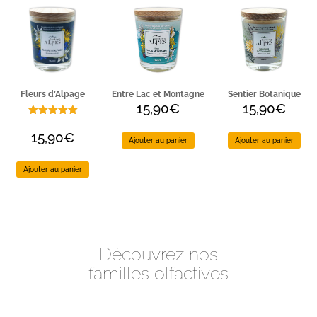
Fleurs d’Alpage
Entre Lac et Montagne
Sentier Botanique
15,90
€
15,90
€
Noté
5.00
sur 5
15,90
€
Ajouter au panier
Ajouter au panier
basé sur
notations
client
Ajouter au panier
Découvrez nos
familles olfactives