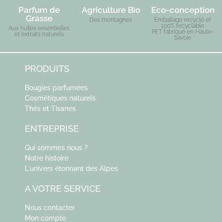
Parfum de
Agriculture Bio
Eco-conception
Grasse
Des montagnes
Emballage recyclé et
100% recyclable
Aux huiles essentielles
PET fabriqué en Haute-
et extraits naturels
Savoie
PRODUITS
Bougies parfumées
Cosmétiques naturels
Thés et Tisanes
ENTREPRISE
Qui sommes nous ?
Notre histoire
L'univers étonnant des Alpes
A VOTRE SERVICE
Nous contacter
Mon compte