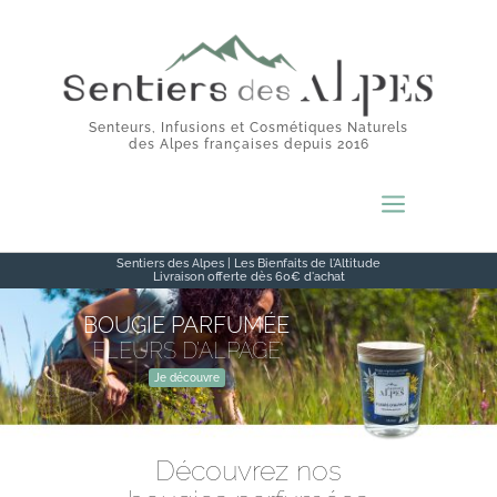
Senteurs, Infusions et Cosmétiques Naturels
des Alpes françaises depuis 2016
a
Sentiers des Alpes | Les Bienfaits de l'Altitude
Livraison offerte dès 60€ d'achat
BOUGIE PARFUMÉE
FLEURS D’ALPAGE
Je découvre
Découvrez nos