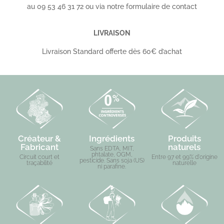
au 09 53 46 31 72 ou via notre formulaire de contact
LIVRAISON
Livraison Standard offerte dès 60€ d’achat
Créateur &
Ingrédients
Produits
Fabricant
naturels
Sans EDTA, MIT,
phtalate, OGM,
Circuit court et
Entre 97 et 99% d'origine
pesticide. Sans soja (US)
traçabilité
naturelle
ni parafine.