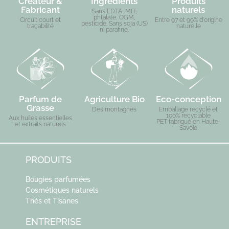
Créateur &
Ingrédients
Produits
Fabricant
naturels
Sans EDTA, MIT,
phtalate, OGM,
Circuit court et
Entre 97 et 99% d'origine
pesticide. Sans soja (US)
traçabilité
naturelle
ni parafine.
Parfum de
Agriculture Bio
Eco-conception
Grasse
Des montagnes
Emballage recyclé et
100% recyclable
Aux huiles essentielles
PET fabriqué en Haute-
et extraits naturels
Savoie
PRODUITS
Bougies parfumées
Cosmétiques naturels
Thés et Tisanes
ENTREPRISE