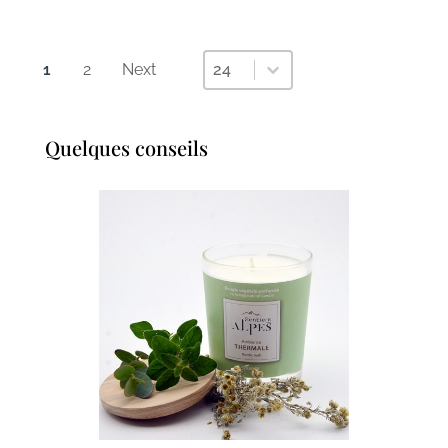
Sélectionnez un nombre par page
Sélectionnez un nombre par p
1
2
Next
24
Quelques conseils