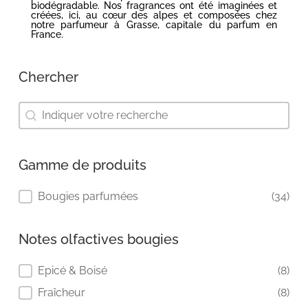
biodégradable. Nos fragrances ont été imaginées et
créées, ici, au cœur des alpes et composées chez
notre parfumeur à Grasse, capitale du parfum en
France.
Chercher
Chercher
Chercher
Gamme de produits
Gamme de produits
Bougies parfumées
(34)
Notes olfactives bougies
Notes olfactives bougies
Epicé & Boisé
(8)
Fraîcheur
(8)