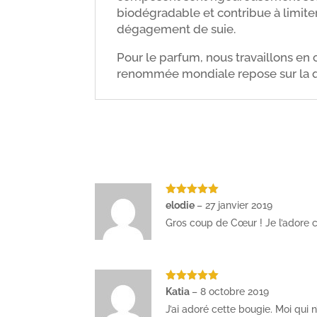
biodégradable et contribue à limiter 
dégagement de suie.
Pour le parfum, nous travaillons en
renommée mondiale repose sur la qua
Note
5
sur
elodie
–
27 janvier 2019
5
Gros coup de Cœur ! Je l’adore 
Note
5
sur
Katia
–
8 octobre 2019
5
J’ai adoré cette bougie. Moi qui