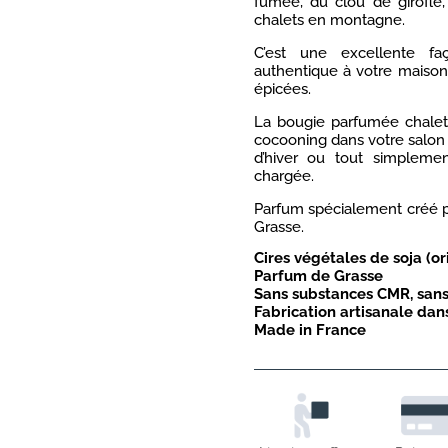
fumée, du clou de girofle,
chalets en montagne.
C’est une excellente fa
authentique à votre maison,
épicées.
La bougie parfumée chalet 
cocooning dans votre salon
d’hiver ou tout simpleme
chargée.
Parfum spécialement créé p
Grasse.
Cires végétales de soja (ori
Parfum de Grasse
Sans substances CMR, sans
Fabrication artisanale dans
Made in France