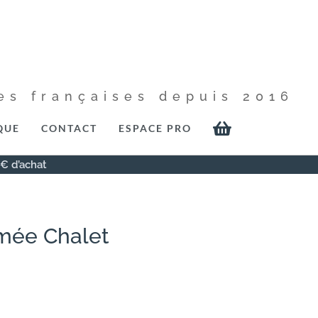
es françaises depuis 2016

QUE
CONTACT
ESPACE PRO
0€ d’achat
mée Chalet