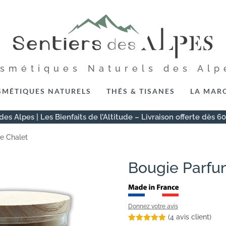
osmétiques Naturels des Alp
SMÉTIQUES NATURELS
THÉS & TISANES
LA MAR
des Alpes | Les Bienfaits de l’Altitude – Livraison offerte dès 6
e Chalet
Bougie Parfu
Donnez votre avis
(
4
avis client)