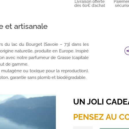
Livraison offerte
Paieme
dès 60€ d’achat
sécuris
 et artisanale
rs du lac du Bourget [Savoie – 73] dans les
origine naturelle, produite en Europe. Inspiré
tion avec notre parfumeur de Grasse (capitale
haut de gamme.
 mutagène ou toxique pour la reproduction).
ton, garantie sans plomb et biodégradable.
UN JOLI CAD
PENSEZ AU C
quantité