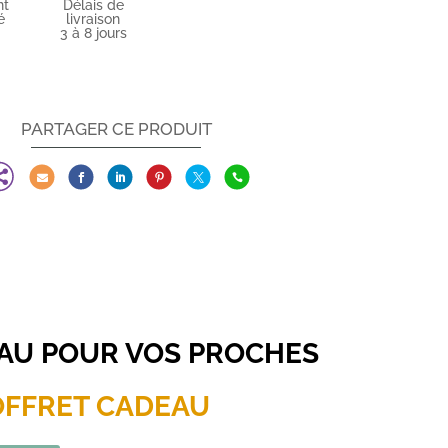
nt
Délais de
é
livraison
3 à 8 jours
PARTAGER CE PRODUIT







EAU POUR VOS PROCHES
OFFRET CADEAU