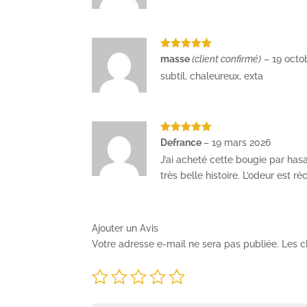
Note
5
sur
masse
(client confirmé)
–
19 octo
5
subtil, chaleureux, exta
Note
5
sur
Defrance
–
19 mars 2026
5
J’ai acheté cette bougie par hasa
très belle histoire. L’odeur est ré
Ajouter un Avis
Votre adresse e-mail ne sera pas publiée.
Les c