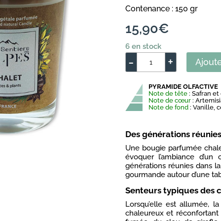
Noté
4
5.00
Contenance : 150 gr
sur 5
basé sur
notations
15,90
€
client
6 en stock
-
+
Ajoute
quantité
de
PYRAMIDE OLFACTIVE
Bougie
Note de tête
: Safran et
parfumée
Note de cœur
: Artemisia
Note de fond
: Vanille,
Chalet
Des générations réunies 
Une bougie parfumée chale
évoquer l’ambiance d’un 
générations réunies dans la 
gourmande autour d’une tab
Senteurs typiques des 
Lorsqu’elle est allumée, l
chaleureux et réconfortant d