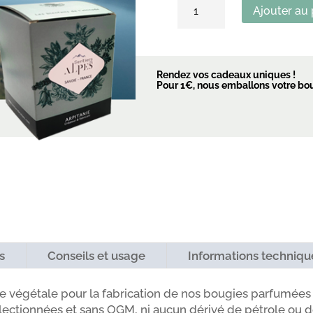
Ajouter au 
de
Etui
bougie
parfumée
Rendez vos cadeaux uniques !
Pour 1€, nous emballons votre boug
s
Conseils et usage
Informations techniqu
ne végétale pour la fabrication de nos bougies parfumées 
ctionnées et sans OGM, ni aucun dérivé de pétrole ou de 