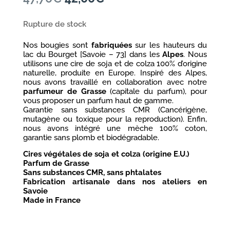
prix
prix
initial
actuel
Rupture de stock
était :
est :
47,70€.
42,00€.
Nos bougies sont
fabriquées
sur les hauteurs du
lac du Bourget [Savoie – 73] dans les
Alpes
. Nous
utilisons une cire de soja et de colza 100% d’origine
naturelle, produite en Europe. Inspiré des Alpes,
nous avons travaillé en collaboration avec notre
parfumeur de Grasse
(capitale du parfum), pour
vous proposer un parfum haut de gamme.
Garantie sans substances CMR (Cancérigène,
mutagène ou toxique pour la reproduction). Enfin,
nous avons intégré une mèche 100% coton,
garantie sans plomb et biodégradable.
Cires végétales de soja et colza (origine E.U.)
Parfum de Grasse
Sans substances CMR, sans phtalates
Fabrication artisanale dans nos ateliers en
Savoie
Made in France