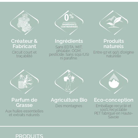
Créateur &
Ingrédients
Produits
Fabricant
naturels
Sans EDTA, MIT,
phtalate, OGM,
Circuit court et
Entre 97 et 99% d'origine
pesticide. Sans soja (US)
traçabilité
naturelle
ni parafine.
Parfum de
Agriculture Bio
Eco-conception
Grasse
Des montagnes
Emballage recyclé et
100% recyclable
Aux huiles essentielles
PET fabriqué en Haute-
et extraits naturels
Savoie
PRODUITS