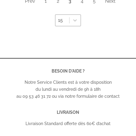
Prev
1
2
3
4
5
Next
Sélectionnez un nombre par page
Sélectionnez un nombre par page
15
BESOIN D'AIDE ?
Notre Service Clients est à votre disposition
du lundi au vendredi de 9h à 18h
au 09 53 46 31 72 ou via notre formulaire de contact
LIVRAISON
Livraison Standard offerte dès 60€ d’achat