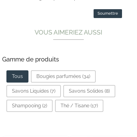
VOUS AIMERIEZ AUSSI
Gamme de produits
Gamme de produits
Tous
Bougies parfumées
(34)
Savons Liquides
(7)
Savons Solides
(8)
Shampooing
(2)
Thé / Tisane
(17)