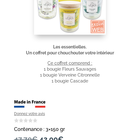
Les essentielles.
Un coffret pour chouchouter votre intérieur
Ce coffret comprend :
1 bougie Fleurs Sauvages
1 bougie Verveine Citronnelle
1 bougie Cascade
Donnez votre avis
Contenance : 3×150 gr
Le
Le
47,70
€
42,00
€