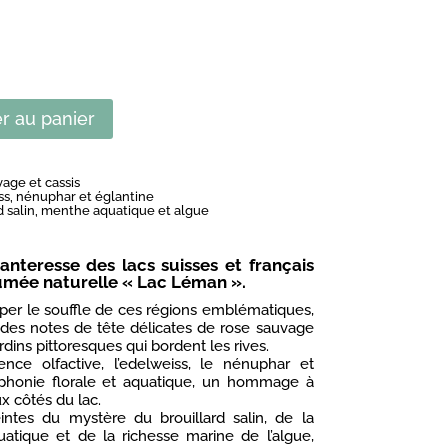
r au panier
age et cassis
ss, nénuphar et églantine
rd salin, menthe aquatique et algue
hanteresse des lacs suisses et français
umée naturelle « Lac Léman ».
uper le souffle de ces régions emblématiques,
 des notes de tête délicates de rose sauvage
rdins pittoresques qui bordent les rives.
ce olfactive, l’edelweiss, le nénuphar et
mphonie florale et aquatique, un hommage à
x côtés du lac.
ntes du mystère du brouillard salin, de la
atique et de la richesse marine de l’algue,