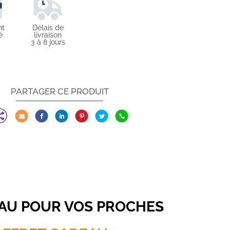
nt
Délais de
é
livraison
3 à 8 jours
PARTAGER CE PRODUIT







EAU POUR VOS PROCHES