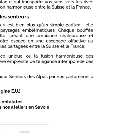
ante qui transporte vos sens vers les rives
on harmonieuse entre la Suisse et la France.
des senteurs
» est bien plus qu’un simple parfum ; elle
 paysages emblématiques. Chaque bouffée
tte, créant une ambiance chaleureuse et
votre espace en une escapade olfactive au
es partagées entre la Suisse et la France.
ence unique, où la fusion harmonieuse des
re empreinte de l’élégance intemporelle des
our Sentiers des Alpes par nos parfumeurs à
gine E.U.)
 phtalates
 nos ateliers en Savoie