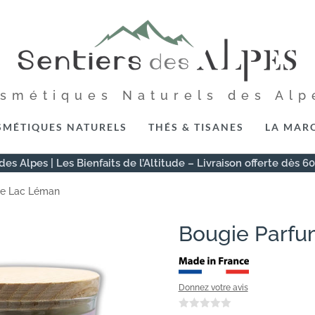
osmétiques Naturels des Alp
SMÉTIQUES NATURELS
THÉS & TISANES
LA MAR
des Alpes | Les Bienfaits de l’Altitude – Livraison offerte dès 6
ée Lac Léman
Bougie Parf
Donnez votre avis