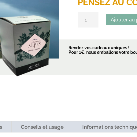
PENSEZ AU C
quantité
Ajouter au 
de
Etui
bougie
parfumée
Rendez vos cadeaux uniques !
Pour 1€, nous emballons votre boug
s
Conseils et usage
Informations techniqu