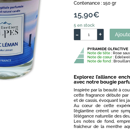
Contenance : 150 gr
15,90
€
5 en stock
-
+
Ajoute
quantité
de
PYRAMIDE OLFACTIVE
Bougie
Note de tête
: Rose sauv
parfumée
Note de cœur
: Edelwei
Note de fond
: Brouilla
Lac
Léman
Explorez l’alliance enc
avec notre bougie parf
Inspirée par la beauté à co
cette fragrance débute par
et de cassis, évoquant les ja
Au cœur de cette expérien
l’églantine créent une sy
l’élégance naturelle des deu
Les notes de fond, emprei
fraîcheur de la menthe aqu