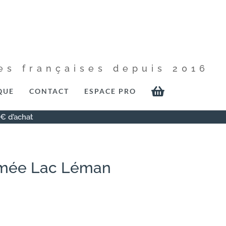
es françaises depuis 2016

QUE
CONTACT
ESPACE PRO
0€ d’achat
umée Lac Léman