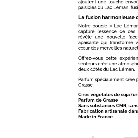
ajoutent une touche envoût
paisibles du Lac Léman, fusi
La fusion harmonieuse 
Notre bougie « Lac Léman 
capture l’essence de ces
révèle une nouvelle face
apaisante qui transforme 
cœur des merveilles naturell
Offrez-vous cette expéri
senteurs crée une atmosphè
deux côtés du Lac Léman.
Parfum spécialement créé p
Grasse.
Cires végétales de soja (ori
Parfum de Grasse
Sans substances CMR, sans
Fabrication artisanale dans
Made in France