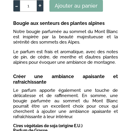
-
+
Ajouter au panier
quantité
de
Bougie
Bougie aux senteurs des plantes alpines
parfumée
Notre bougie parfumée au sommet du Mont Blanc
Mont
est inspirée par la beauté majestueuse et la
sérénité des sommets des Alpes.
Blanc
Le parfum est frais et aromatique, avec des notes
de pin, de cèdre, de menthe et d’autres plantes
alpines pour évoquer une ambiance de montagne.
Créer une ambiance apaisante et
rafraichissante
Le parfum apporte également une touche de
délicatesse et de raffinement. En somme, une
bougie parfumée au sommet du Mont Blanc
pourrait être un excellent choix pour ceux qui
cherchent à ajouter une ambiance apaisante et
rafraîchissante à leur intérieur.
Cires végétales de soja (origine E.U.)
Parfum de Grasse