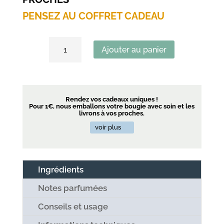
PENSEZ AU COFFRET CADEAU
quantité
Ajouter au panier
de
Etui
bougie
parfumée
Rendez vos cadeaux uniques !
Pour 1€, nous emballons votre bougie avec soin et les
livrons à vos proches.
voir plus
Ingrédients
Notes parfumées
Conseils et usage