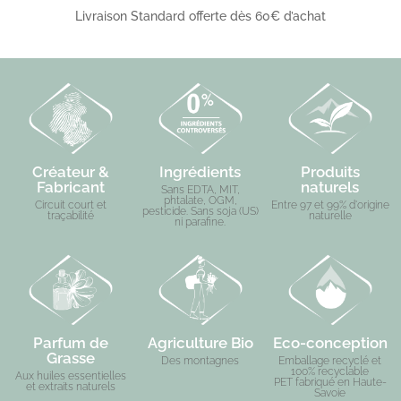
Livraison Standard offerte dès 60€ d’achat
Créateur &
Ingrédients
Produits
Fabricant
naturels
Sans EDTA, MIT,
phtalate, OGM,
Circuit court et
Entre 97 et 99% d'origine
pesticide. Sans soja (US)
traçabilité
naturelle
ni parafine.
Parfum de
Agriculture Bio
Eco-conception
Grasse
Des montagnes
Emballage recyclé et
100% recyclable
Aux huiles essentielles
PET fabriqué en Haute-
et extraits naturels
Savoie