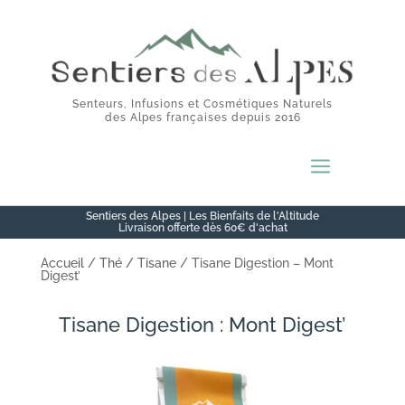
Senteurs, Infusions et Cosmétiques Naturels
des Alpes françaises depuis 2016
a
Sentiers des Alpes | Les Bienfaits de l'Altitude
Livraison offerte dès 60€ d'achat
Accueil
/
Thé / Tisane
/ Tisane Digestion – Mont
Digest’
Tisane Digestion : Mont Digest’