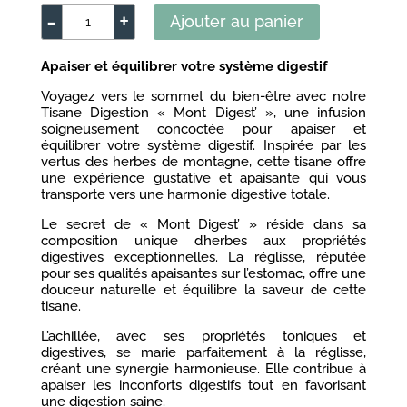
-
+
Ajouter au panier
quantité
de
Apaiser et équilibrer votre système digestif
Tisane
Digestion
Voyagez vers le sommet du bien-être avec notre
Tisane Digestion « Mont Digest’ », une infusion
-
soigneusement concoctée pour apaiser et
Mont
équilibrer votre système digestif. Inspirée par les
Digest'
vertus des herbes de montagne, cette tisane offre
une expérience gustative et apaisante qui vous
transporte vers une harmonie digestive totale.
Le secret de « Mont Digest’ » réside dans sa
composition unique d’herbes aux propriétés
digestives exceptionnelles. La réglisse, réputée
pour ses qualités apaisantes sur l’estomac, offre une
douceur naturelle et équilibre la saveur de cette
tisane.
L’achillée, avec ses propriétés toniques et
digestives, se marie parfaitement à la réglisse,
créant une synergie harmonieuse. Elle contribue à
apaiser les inconforts digestifs tout en favorisant
une digestion saine.