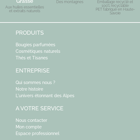
Grasse
Des montagnes
Emballage recyclé et
100% recyclable
Aux huiles essentielles
PET fabriqué en Haute-
et extraits naturels
Savoie
PRODUITS
Bougies parfumées
Cosmétiques naturels
Thés et Tisanes
ENTREPRISE
Qui sommes nous ?
Notre histoire
L'univers étonnant des Alpes
A VOTRE SERVICE
Nous contacter
Mon compte
Espace professionnel