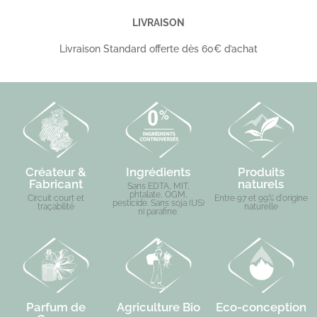
LIVRAISON
Livraison Standard offerte dès 60€ d’achat
Créateur &
Ingrédients
Produits
Fabricant
naturels
Sans EDTA, MIT,
phtalate, OGM,
Circuit court et
Entre 97 et 99% d'origine
pesticide. Sans soja (US)
traçabilité
naturelle
ni parafine.
Parfum de
Agriculture Bio
Eco-conception