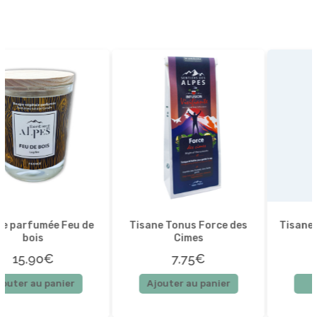
Tisane Tonus Force des
Tisane Plaisir – Goûter au
Cimes
chalet
7,75€
9,00€
Ajouter au panier
Lire la suite