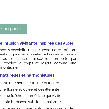
r au panier
e infusion vivifiante inspirée des Alpes
ce sensorielle unique avec notre infusion
réation qui allie la pureté de l’air des sommets
antes bienfaitrices. Laissez-vous emporter par
i réveille le corps et l’esprit, comme une
 montagne.
naturelles et harmonieuses
porte une douceur fruitée et légère.
che florale acidulée et désaltérante.
e
: une fraîcheur immédiate qui vivifie.
e note herbacée subtile et apaisante.
en arômes, pour une profondeur gourmande.