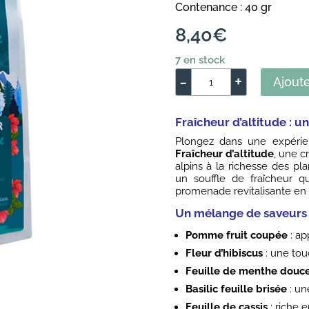
Contenance : 40 gr
8,40
€
7 en stock
-
+
Ajoute
quantité
de
Tisane
Fraîcheur d’altitude : un
Fraîcheur
Plongez dans une expérien
d'altitude
Fraîcheur d’altitude
, une c
alpins à la richesse des pl
un souffle de fraîcheur qu
promenade revitalisante en
Un mélange de saveurs 
Pomme fruit coupée
: ap
Fleur d’hibiscus
: une tou
Feuille de menthe douc
Basilic feuille brisée
: un
Feuille de cassis
: riche 