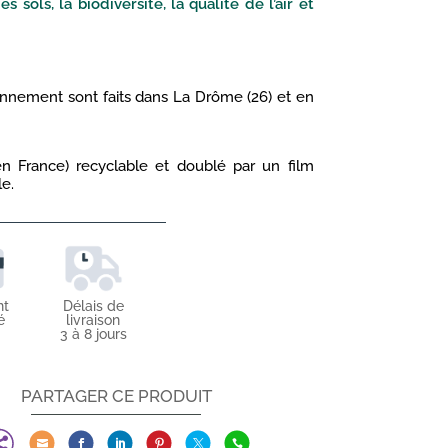
s sols, la biodiversité, la qualité de l’air et
nnement sont faits dans La Drôme (26) et en
en France) recyclable et doublé par un film
le.
nt
Délais de
é
livraison
3 à 8 jours
PARTAGER CE PRODUIT






