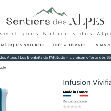
osmétiques Naturels des Alp
SMÉTIQUES NATURELS
THÉS & TISANES
LA MAR
des Alpes | Les Bienfaits de l’Altitude – Livraison offerte dès 6
tude
Infusion Vivif
Donnez votre avis