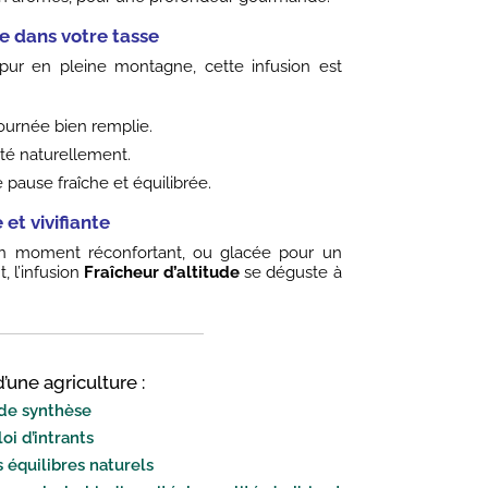
de dans votre tasse
ur en pleine montagne, cette infusion est
ournée bien remplie.
ité naturellement.
 pause fraîche et équilibrée.
et vivifiante
n moment réconfortant, ou glacée pour un
, l’infusion
Fraîcheur d’altitude
se déguste à
’une agriculture :
 de synthèse
oi d’intrants
 équilibres naturels