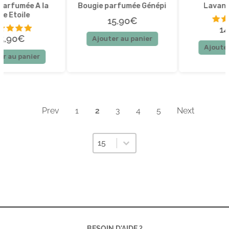
Bougie parfumée Génépi
Lavande – 500ml
15,90€
14,90€
Ajouter au panier
5 sur 5
Ajouter au panier
Prev
1
2
3
4
5
Next
Sélectionnez un nombre par page
Sélectionnez un nombre par page
15
BESOIN D'AIDE ?