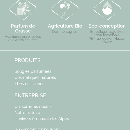
Parfum de
Agriculture Bio
Eco-conception
Grasse
Des montagnes
Emballage recyclé et
100% recyclable
Aux huiles essentielles
PET fabriqué en Haute-
et extraits naturels
Savoie
PRODUITS
Bougies parfumées
Cosmétiques naturels
Thés et Tisanes
ENTREPRISE
Qui sommes nous ?
Notre histoire
L'univers étonnant des Alpes