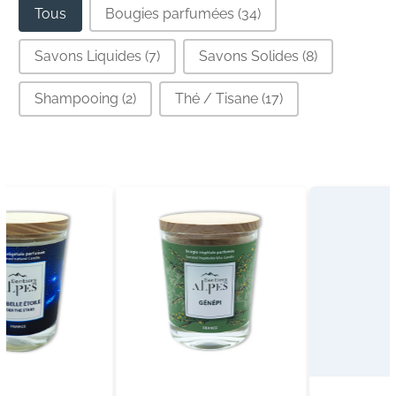
Gamme de produits
Tous
Bougies parfumées
(34)
Savons Liquides
(7)
Savons Solides
(8)
Shampooing
(2)
Thé / Tisane
(17)