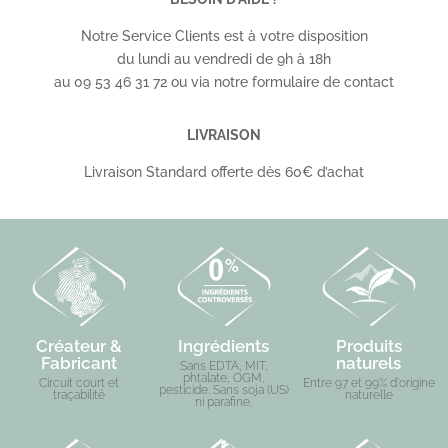
Notre Service Clients est à votre disposition
du lundi au vendredi de 9h à 18h
au 09 53 46 31 72 ou via notre formulaire de contact
LIVRAISON
Livraison Standard offerte dès 60€ d’achat
Créateur &
Ingrédients
Produits
Fabricant
naturels
Sans EDTA, MIT,
phtalate, OGM,
Circuit court et
Entre 97 et 99% d'origine
pesticide. Sans soja (US)
traçabilité
naturelle
ni parafine.