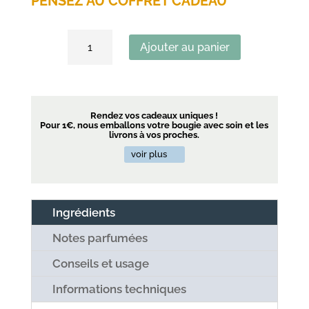
PENSEZ AU COFFRET CADEAU
quantité
Ajouter au panier
de
Etui
bougie
parfumée
Rendez vos cadeaux uniques !
Pour 1€, nous emballons votre bougie avec soin et les
livrons à vos proches.
voir plus
Ingrédients
Notes parfumées
Conseils et usage
Informations techniques