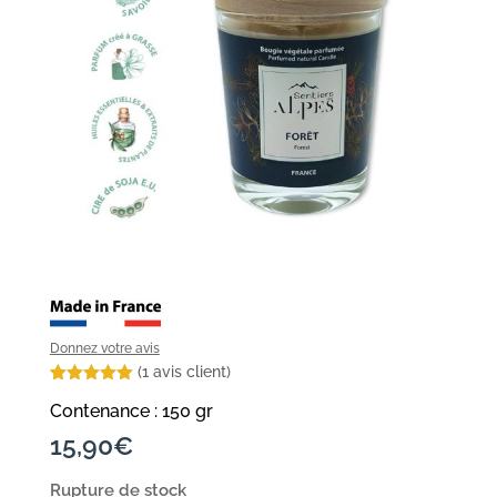
Donnez votre avis
(
1
avis client)
Noté
1
5.00
Contenance : 150 gr
sur 5
basé sur
15,90
€
notation
client
Rupture de stock